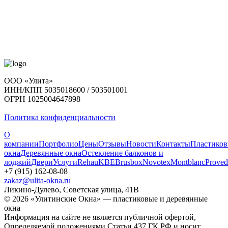
ООО «Улита»
ИНН/КПП 5035018600 / 503501001
ОГРН 1025004647898
Политика конфиденциальности
О
компании
Портфолио
Цены
Отзывы
Новости
Контакты
Пластико
окна
Деревянные окна
Остекление балконов и
лоджий
Двери
Услуги
Rehau
KBE
Brusbox
Novotex
Montblanc
Proved
+7 (915) 162-08-08
zakaz@ulita-okna.ru
Ликино-Дулево, Советская улица, 41В
© 2026 «Улитинские Окна» — пластиковые и деревянные
окна
Информация на сайте не является публичной офертой,
Определяемой положениями Статьи 437 ГК РФ и носит