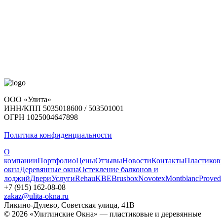
ООО «Улита»
ИНН/КПП 5035018600 / 503501001
ОГРН 1025004647898
Политика конфиденциальности
О
компании
Портфолио
Цены
Отзывы
Новости
Контакты
Пластико
окна
Деревянные окна
Остекление балконов и
лоджий
Двери
Услуги
Rehau
KBE
Brusbox
Novotex
Montblanc
Proved
+7 (915) 162-08-08
zakaz@ulita-okna.ru
Ликино-Дулево, Советская улица, 41В
© 2026 «Улитинские Окна» — пластиковые и деревянные